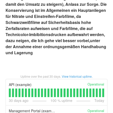
damit den Umsatz zu steigern), Anlass zur Sorge. Die
Konservierung ist im Allgemeinen ein Hauptanliegen
für Nitrate und Einstreifen-Farbfilme, da
Schwarzweißfilme auf Sicherheitsbasis hohe
Zerfallsraten aufweisen und Farbfilme, die auf
Technicolor-Imbibitionsdrucken aufbewahrt werden,
dazu neigen, die Ich gehe viel besser vorbei,unter
der Annahme einer ordnungsgemäßen Handhabung
und Lagerung
Uptime over the past
30
days.
View historical uptime.
Operational
API (example)
30
days ago
100
% uptime
Today
Operational
Management Portal (example)