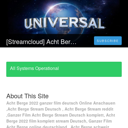
[Streamcloud] Acht Berge (2023) Ganzer Film Auf Deutsch Online Kostenlos
SUBSCRIBE
All Systems Operational
About This Site
Acht Berge 2022 ganzer film deutsch Online Anschauen
,Acht Berge Stream Deutsch , Acht Berge Stream reddit
,Ganzer Film Acht Berge Stream Deutsch komplett, Acht
Berge 2022 film komplett stream Deutsch, Ganzer Film
Acht Berge online deutschland , Acht Berge schweiz ,